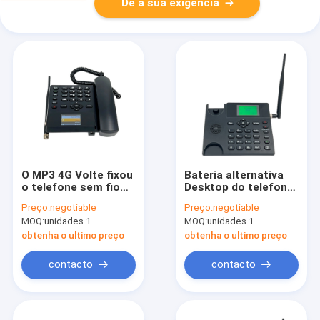
Dê a sua exigência
O MP3 4G Volte fixou
Bateria alternativa
o telefone sem fio
Desktop do telefone
com o rádio SIM Card
1000mAh do rádio
Preço:
negotiable
Preço:
negotiable
duplo de FM do
LTE Volte de FM
MOQ:
unidades 1
MOQ:
unidades 1
ponto quente de WIFI
obtenha o ultimo preço
obtenha o ultimo preço
contacto
contacto