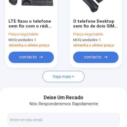
Excursão da fábrica
Controle da qualidade
LTE fixou o telefone
O telefone Desktop
sem fio com o rádio
sem fio de dois SIM
Contacte-nos
de FM do
G/M, G/M baseou
Preço:
negotiable
Preço:
negotiable
despertador do
jogo sem fio fixo do
MOQ:
unidades 1
MOQ:
unidades 1
ponto quente
MP3 do id do autor
Notícia
da chamada do
obtenha o ultimo preço
obtenha o ultimo preço
telefone
Shopping
contacto
contacto
Veja mais
Android fixou o telefone sem fio
Telefone sem fio esperto da linha terrestre
Deixe Um Recado
Nós Responderemos Rapidamente
4G fixou o telefone sem fio
LTE fixou o telefone sem fio