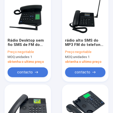
Rádio Desktop sem
rádio alto SMS do
fio SMS de FM do
MP3 FM do telefone
telefone da G/M do
da mesa da voz LTE
Preço:
negotiable
Preço:
negotiable
despertador
da definição 4G com
MOQ:
unidades 1
MOQ:
unidades 1
somente
Sim Card duplo
obtenha o ultimo preço
obtenha o ultimo preço
contacto
contacto
Casa
Produtos
Sobre nós