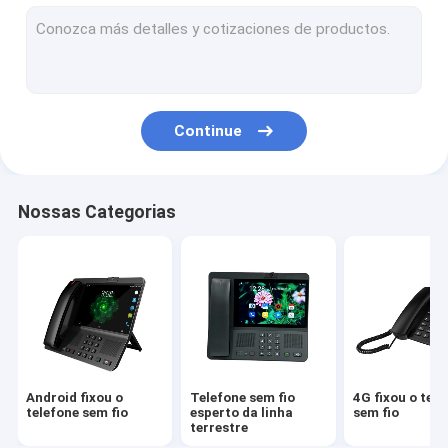
Volte fixou o telefone sem fio
Telefone sem fio do escritório domiciliário
Telefone sem fios dos DECT
Continue
SIM Card Wireless Phone
SIM Landline Phone duplo
Nossas Categorias
Telefone Desktop sem fio da G/M
Telefone sem fio fixo com ponto quente
router de 4G WIFI LTE
Android fixou o
Telefone sem fio
4G fixou o tele
telefone sem fio
esperto da linha
sem fio
terrestre