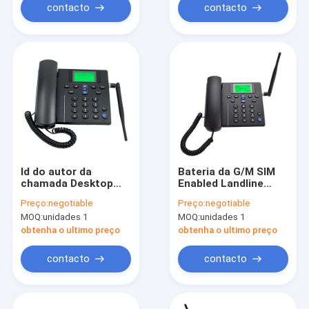
contacto
contacto
Id do autor da
Bateria da G/M SIM
chamada Desktop
Enabled Landline
sem fio da lista
Phone 1000mAh do
Preço:
negotiable
Preço:
negotiable
telefônica da G/M da
chipset do MTK
MOQ:
unidades 1
MOQ:
unidades 1
função de SMS
obtenha o ultimo preço
obtenha o ultimo preço
contacto
contacto