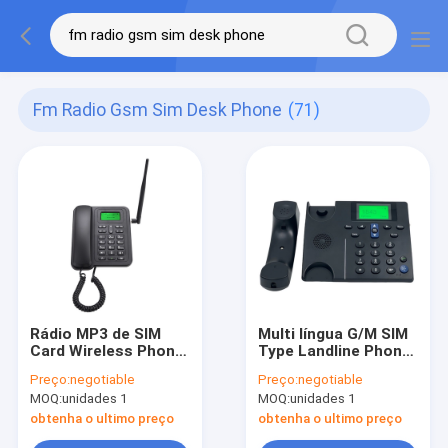
Fm Radio Gsm Sim Desk Phone
(71)
Rádio MP3 de SIM
Multi língua G/M SIM
Card Wireless Phone
Type Landline Phone
FM da mensagem de
Dual SIM Card
Preço:
negotiable
Preço:
negotiable
SMS
MOQ:
unidades 1
MOQ:
unidades 1
obtenha o ultimo preço
obtenha o ultimo preço