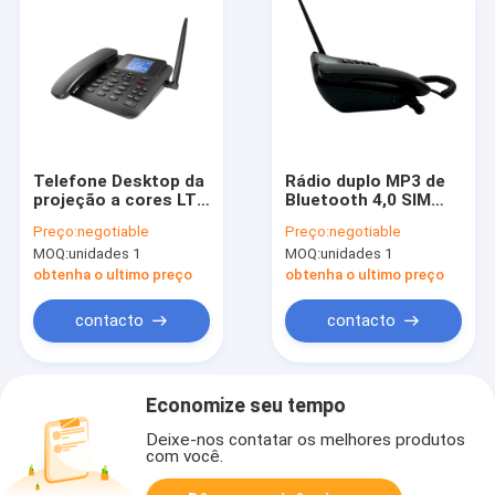
Telefone Desktop da
Rádio duplo MP3 de
projeção a cores LTE
Bluetooth 4,0 SIM
com WCDMA G/M SIM
Landline Phone FM
Preço:
negotiable
Preço:
negotiable
Card
MOQ:
unidades 1
MOQ:
unidades 1
obtenha o ultimo preço
obtenha o ultimo preço
contacto
contacto
Economize seu tempo
Deixe-nos contatar os melhores produtos
com você.