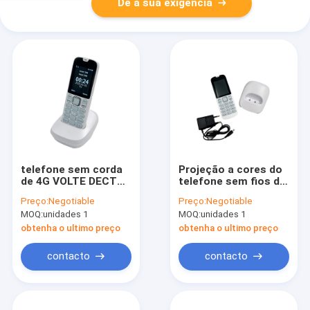
Dê a sua exigência
telefone sem corda
Projeção a cores do
de 4G VOLTE DECT
telefone sem fios de
com 2G 3G Sim Card
LTE DECT com
Preço:
Negotiable
Preço:
Negotiable
WCDMA G/M SIM
MOQ:
unidades 1
MOQ:
unidades 1
Card
obtenha o ultimo preço
obtenha o ultimo preço
contacto
contacto