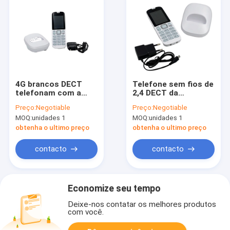
4G brancos DECT
Telefone sem fios de
telefonam com a
2,4 DECT da
bateria da chamada
exposição da
Preço:
Negotiable
Preço:
Negotiable
1000mAh de
polegada, telefone
MOQ:
unidades 1
MOQ:
unidades 1
Bluetooth 4,0 Volte
sem fio de LTE DECT
obtenha o ultimo preço
obtenha o ultimo preço
contacto
contacto
Economize seu tempo
Deixe-nos contatar os melhores produtos
com você.