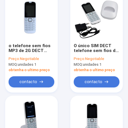
o telefone sem fios
O único SIM DECT
MP3 de 2G DECT
telefone sem fios da
Digitas joga o
G/M, linha terrestre
Preço:
Negotiable
Preço:
Negotiable
produto de SMS do
dos DECT telefona a
MOQ:
unidades 1
MOQ:
unidades 1
rádio de FM
SMS somente
obtenha o ultimo preço
obtenha o ultimo preço
contacto
contacto
Casa
produtos
Quem Somos