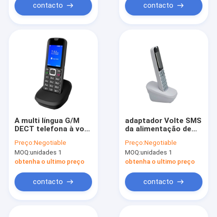
contacto
contacto
A multi língua G/M
adaptador Volte SMS
DECT telefona à voz
da alimentação de
MP3 FM SMS de HD
DC do telefone sem
Preço:
Negotiable
Preço:
Negotiable
fios 5V de 4G LTE
MOQ:
unidades 1
MOQ:
unidades 1
DECT
obtenha o ultimo preço
obtenha o ultimo preço
contacto
contacto