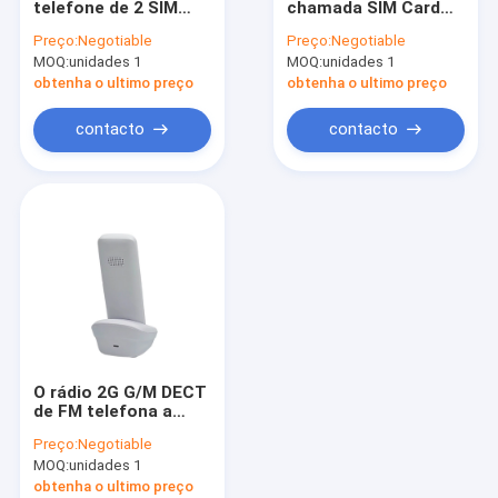
telefone de 2 SIM
chamada SIM Card
SIM Card Wireless Phone
Card Digital
Slot do telefone sem
Preço:
Negotiable
Preço:
Negotiable
Enhanced Cordless
fios de 2G G/M DECT
MOQ:
SIM Landline Phone duplo
unidades 1
MOQ:
unidades 1
obtenha o ultimo preço
obtenha o ultimo preço
Telefone Desktop sem fio da G/M
contacto
contacto
Telefone sem fio fixo com ponto quente
router de 4G WIFI LTE
O rádio 2G G/M DECT
de FM telefona a
MP3 SIM Card Slot
Preço:
Negotiable
duplo
MOQ:
unidades 1
obtenha o ultimo preço