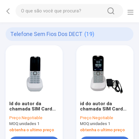
Telefone Sem Fios Dos DECT
(19)
Id do autor da
id do autor da
chamada SIM Card
chamada SIM Card
duplo da função de
duplo da lista
Preço:
Negotiable
Preço:
Negotiable
SMS do telefone sem
telefônica do
MOQ:
unidades 1
MOQ:
unidades 1
fios de LTE DECT
telefone sem corda
de 2G DECT
obtenha o ultimo preço
obtenha o ultimo preço