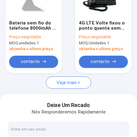
Excursão da fábrica
Controle da qualidade
Bateria sem fio do
4G LTE Volte fixou o
telefone 8000mAh de
ponto quente sem
Contacte-nos
8MP HD Camera
fio Bluetooth 4,0 de
Preço:
negotiable
Preço:
negotiable
Volte Fixed
WIFI do telefone
MOQ:
unidades 1
MOQ:
Unidades 1
Notícia
obtenha o ultimo preço
obtenha o ultimo preço
Shopping
contacto
contacto
Veja mais
Android fixou o telefone sem fio
Telefone sem fio esperto da linha terrestre
Deixe Um Recado
Nós Responderemos Rapidamente
4G fixou o telefone sem fio
LTE fixou o telefone sem fio