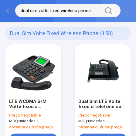
Dual Sim Volte Fixed Wireless Phone
(158)
LTE WCDMA G/M
Dual Sim LTE Volte
Volte fixou a
fixou o telefone sem
projeção a cores
fio exposição de TFT
Preço:
negotiable
Preço:
negotiable
sem fio do telefone
de 2,4 polegadas
MOQ:
unidades 1
MOQ:
unidades 1
obtenha o ultimo preço
obtenha o ultimo preço