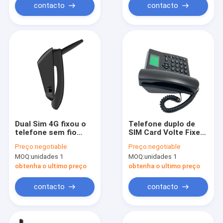
contacto
contacto
Dual Sim 4G fixou o
Telefone duplo de
telefone sem fio
SIM Card Volte Fixed
com o rádio do MP3
Wireless, telefone da
Preço:
negotiable
Preço:
negotiable
FM do ponto quente
linha terrestre do
MOQ:
unidades 1
MOQ:
unidades 1
de WIFI
ponto quente de WIFI
obtenha o ultimo preço
obtenha o ultimo preço
contacto
contacto