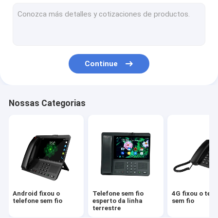
Volte fixou o telefone sem fio
Telefone sem fio do escritório domiciliário
Telefone sem fios dos DECT
Continue
SIM Card Wireless Phone
SIM Landline Phone duplo
Nossas Categorias
Telefone Desktop sem fio da G/M
Telefone sem fio fixo com ponto quente
router de 4G WIFI LTE
Android fixou o
Telefone sem fio
4G fixou o tele
telefone sem fio
esperto da linha
sem fio
terrestre