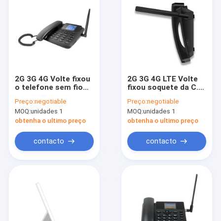
2G 3G 4G Volte fixou
2G 3G 4G LTE Volte
o telefone sem fio
fixou soquete da C.C.
com ponto quente de
da língua do telefone
Preço:
negotiable
Preço:
negotiable
WIFI
sem fio o multi
MOQ:
unidades 1
MOQ:
unidades 1
obtenha o ultimo preço
obtenha o ultimo preço
contacto
contacto
Casa
Produtos
Sobre nós