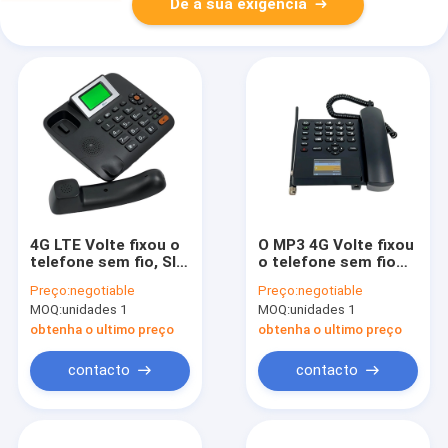
Dê a sua exigência
4G LTE Volte fixou o
O MP3 4G Volte fixou
telefone sem fio, SIM
o telefone sem fio
Fixed Wireless Phone
com o rádio SIM Card
Preço:
negotiable
Preço:
negotiable
duplo
duplo de FM do
MOQ:
unidades 1
MOQ:
unidades 1
ponto quente de WIFI
obtenha o ultimo preço
obtenha o ultimo preço
contacto
contacto