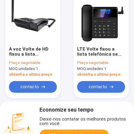
A voz Volte de HD
LTE Volte fixou a
fixou a lista
lista telefônica sem
telefônica sem fio de
fio de Dual Sim SMS
Preço:
negotiable
Preço:
negotiable
Buletooth do
do telefone
MOQ:
unidades 1
MOQ:
unidades 1
telefone
obtenha o ultimo preço
obtenha o ultimo preço
contacto
contacto
Economize seu tempo
Deixe-nos contatar os melhores produtos
com você.